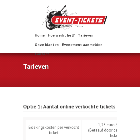
Home
Hoe werkt het?
Tarieven
Onze klanten
Evenement aanmelden
Contact
Tarieven
Optie 1: Aantal online verkochte tickets
1,25 euro
(incl. BTW)
Boekingskosten per verkocht
(Betaald door de koper van h
ticket
ticket)