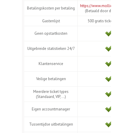
https://www.mollie.com/be/pri
Betalingskosten per betaling
(Betaald door de organisator
Gastenlijst
500 gratis tickets versturen
Geen opstartkosten
Uitgebreide statistieken 24/7
Klantenservice
Veilige betalingen
Meerdere ticket types
(Standaard, VIP, ...)
Eigen accountmanager
Tussentijdse uitbetalingen