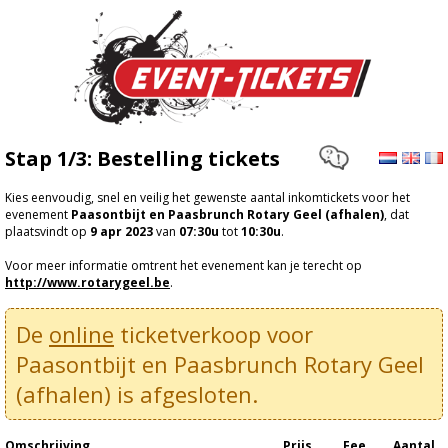
Stap 1/3: Bestelling tickets
Kies eenvoudig, snel en veilig het gewenste aantal inkomtickets voor het
evenement
Paasontbijt en Paasbrunch Rotary Geel (afhalen)
, dat
plaatsvindt op
9 apr 2023
van
07:30u
tot
10:30u
.
Voor meer informatie omtrent het evenement kan je terecht op
http://www.rotarygeel.be
.
De
online
ticketverkoop voor
Paasontbijt en Paasbrunch Rotary Geel
(afhalen) is afgesloten.
Omschrijving
Prijs
Fee
Aantal