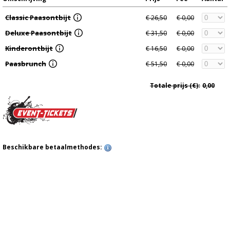
Classic Paasontbijt
€ 26,50
€ 0,00
Deluxe Paasontbijt
€ 31,50
€ 0,00
Kinderontbijt
€ 16,50
€ 0,00
Paasbrunch
€ 51,50
€ 0,00
Totale prijs (€):
0,00
Beschikbare betaalmethodes: