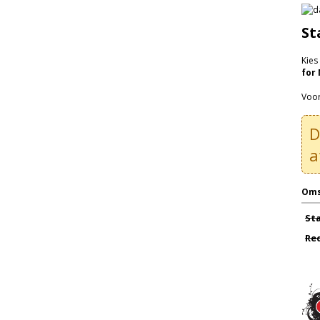
St
Kies
for
Voor
a
Oms
St
Re