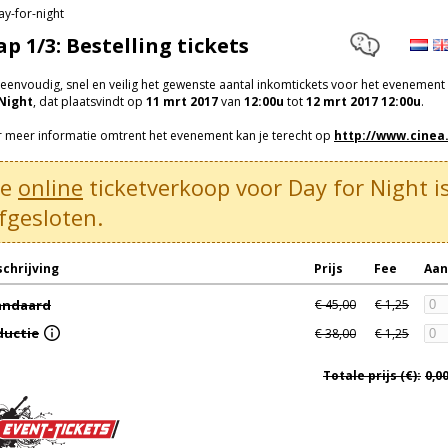
ap 1/3: Bestelling tickets
 eenvoudig, snel en veilig het gewenste aantal inkomtickets voor het evenement
 Night
, dat plaatsvindt op
11 mrt 2017
van
12:00u
tot
12 mrt 2017 12:00u
.
 meer informatie omtrent het evenement kan je terecht op
http://www.cinea
De
online
ticketverkoop voor Day for Night i
fgesloten.
chrijving
Prijs
Fee
Aan
andaard
€ 45,00
€ 1,25
ductie
€ 38,00
€ 1,25
Totale prijs (€):
0,0