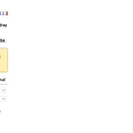
Day
.be
.
s
tal
0