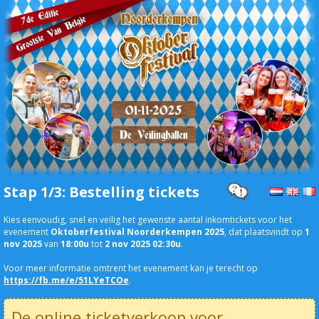
Stap 1/3: Bestelling tickets
Kies eenvoudig, snel en veilig het gewenste aantal inkomtickets voor het
evenement
Oktoberfestival Noorderkempen 2025
, dat plaatsvindt op
1
nov 2025
van
18:00u
tot
2 nov 2025 02:30u
.
Voor meer informatie omtrent het evenement kan je terecht op
https://fb.me/e/51LYeTCOe
.
De
online
ticketverkoop voor