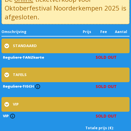
Oktoberfestival Noorderkempen 2025 is
afgesloten.
Omschrijving
Prijs
Fee
Aantal
STANDAARD
SOLD OUT
Reguliere TANZkarte
TAFELS
Reguliere TISCH
SOLD OUT
VIP
VIP
SOLD OUT
Totale prijs (€):