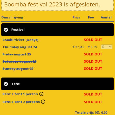
Boombalfestival 2023 is afgesloten.
Omschrijving
Prijs
Fee
Aantal
Festival
SOLD OUT
Combi ticket (4 days)
Thursday august 24
€ 57,00
€ 1,25
SOLD OUT
Friday august 25
SOLD OUT
Saturday august 26
SOLD OUT
Sunday august 27
Tent
Rent a tent 1 person
SOLD OUT
Rent a tent 2 persons
SOLD OUT
Totale prijs (€):
0,00