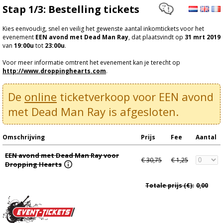
Stap 1/3: Bestelling tickets
Kies eenvoudig, snel en veilig het gewenste aantal inkomtickets voor het
evenement
EEN avond met Dead Man Ray
, dat plaatsvindt op
31 mrt 2019
van
19:00u
tot
23:00u
.
Voor meer informatie omtrent het evenement kan je terecht op
http://www.droppinghearts.com
.
De
online
ticketverkoop voor EEN avond
met Dead Man Ray is afgesloten.
Omschrijving
Prijs
Fee
Aantal
EEN avond met Dead Man Ray voor
€ 30,75
€ 1,25
Dropping Hearts
Totale prijs (€):
0,00