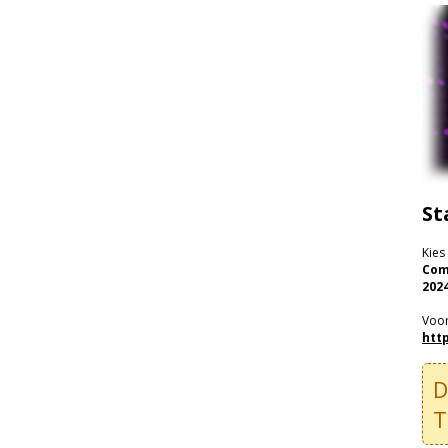
St
Kies
Com
2024
Voor
htt
T