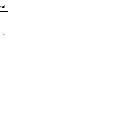
tal
0